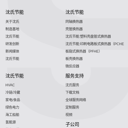
沈氏节能
沈氏节能
关于沈氏
同轴换热器
制造基地
壳管换热器
沈氏节能
沈氏节能:塑料壳盘管式换热器
研发创新
沈氏节能:印刷电路板式换热器（PCHE）
新闻媒体
板翅式换热器（PFHE）
沈氏节能
板壳换热器
微反应器
沈氏节能
服务支持
HVAC
沈氏服务
冷链/冷藏
下载文档
家电/食品
全球服务网络
绿色电力
定制服务
海工船舶
视频
氢能源
子公司