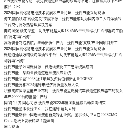
API沈氏节能专访：攻克微通道反应器的缺陷与不足，在摸索实践中不断
成长（上）
2024固体氧化物电池技术发展及产业论坛：沈氏节能采访现场
海工船舶领域“高级定制”步履不停：沈氏节能成功为国内第二大海洋油气
平台交付高效热管理解决方案
向海图强 驶向深蓝：沈氏节能超大型18.4MW干气压缩机后冷却器海工船
舶“高定”再“出海”
高端装备制造启航，舞动新质生产力：沈氏节能“双碳”产业园项目开工
2024固体氧化物电池技术发展及产业论坛：沈氏节能采访现场
微通道通联万吨级海洋油气平台！沈氏节能超大型12MW干气压缩机后冷
却器再“出海”
沈氏节能子公司微智源：微连续流化工工艺系统集成商
沈氏节能：某药业微通道连续流反应系统
沈氏节能荣登“2023浙江最具投资价值创新企业TOP50”
沈氏节能亮相2024建德市经济高质量发展大会
积极响应国家氢能产业布局：沈氏节能氢燃料汽车微通道换热器布局投入
年产40000台的批量生产线
同“舟”共济 同心同行 沈氏节能2023年度团队建设活动圆满结束
沈氏节能董事长沈卫立：我在建德 建功立德
沈氏节能斩获中国连续流创新先锋企业奖，董事长沈卫立在2023CMC-
China论坛上发表精彩主题演讲
展会现场