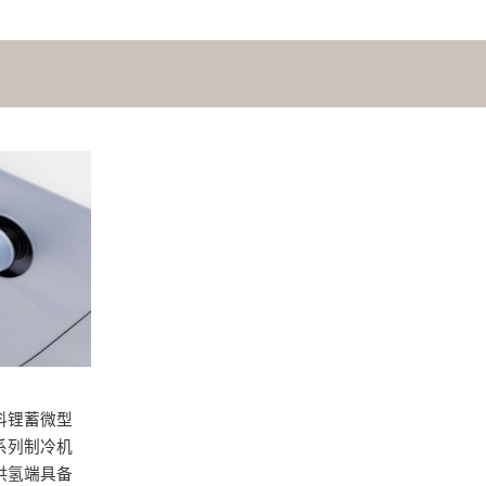
料锂蓄微型
系列制冷机
供氢端具备