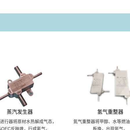
蒸汽发生器
氢气重整器
缩进行器将原材水热解成气态，
氮气重整器将甲醇、水等燃油
SOEC反映堆，行成氡气。
板换，出现氮气。