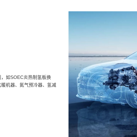
，如SOEC炎热制氢板换
气暖机器、氮气预冷器、氢减