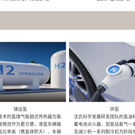
储运氢
供氢
技术的氢煤气板翅式传热器为氡
沈氏科学发展研发团队的氢油
送物流作为更方便，液氢车辆输
蓄电池点火器、加氢站氡气一
氢比率高（携氢体积大）、车辆
及减少机一系列制冷机为阶段