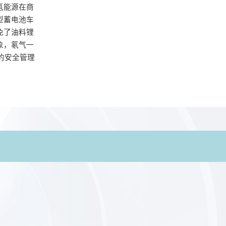
氢能源在商
型蓄电池车
免了油料锂
象，氡气一
的安全管理