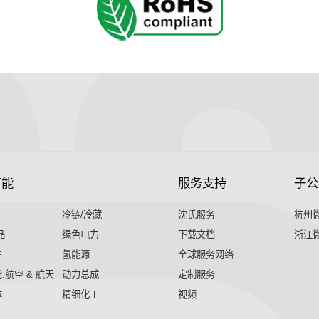
节能
服务支持
子公
冷链/冷藏
沈氏服务
杭州
品
绿色电力
下载文档
浙江
舶
氢能源
全球服务网络
:航空 & 航天
动力总成
定制服务
体
精细化工
视频