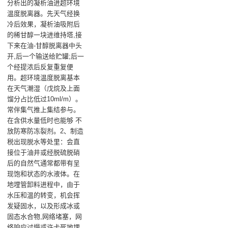
分析出的凝析油进超环境
温度脱离器。先天气经换
冷后效果，凝析油吸附后
的稀甘醇一块进维持塔,接
下来在油-甘醇脱离器中头
开,后一个输送给贮罐;后一
个经提浓后反复重复便
用。超环境温度脱离基本
在天气潮湿（戊烷及上面
馏分占比低过10ml/m）。
常伴集气推上集结参与。
在含供水量低时也能够 不
放防寒防冻裂剂。2、制造
税出现脱水等处里：会直
接位于油井或经脱硫脱硝
后的自然气通常都带有呈
现饱和状态的水液体。在
地埋管卸料进程中，由于
水压和温的转变，机会挥
发疑固水，以及形成冰或
固态水合物,网络堵塞，网
络响应过慢或许卡死地埋