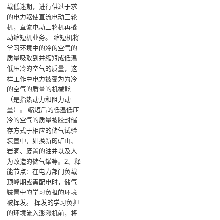
载低迷期，进行供过于求
的电力驱使直流电动三轮
机，直流电动三轮机再撬
动缩短机业务‌。 缩短机将
学习环境中的冷的空气的
质量吸取到并缩短成低温
低压冷的空气的质量，这
样工作中电力被变为为冷
的空气的质量的机械能
（是指热动力和阻力动
量）‌。 缩短后的低温低压
冷的空气的质量被胶封储
存方式于相应的储气试验
装置中，如换新的矿山、
岩洞、废置的油井以及人
为改造的储气罐等‌。‌2、释
能节点‌：在电力部门负载
顶峰期或需配电时，储气
裝置中的学习负担的环境
被挥发‌。 挥发的学习负担
的环境流入澎涨机前，将