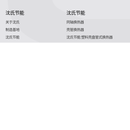
沈氏节能
沈氏节能
关于沈氏
同轴换热器
制造基地
壳管换热器
沈氏节能
沈氏节能:塑料壳盘管式换热器
研发创新
沈氏节能:印刷电路板式换热器（PCHE）
新闻媒体
沈氏节能:板翅式换热器（PFHE）
沈氏节能
板壳换热器
微反应器
沈氏节能
服务支持
HVAC
沈氏服务
冷链/冷藏
下载文档
家电/食品
全球服务网络
绿色电力
定制服务
海工船舶
视频
氢能源
子公司