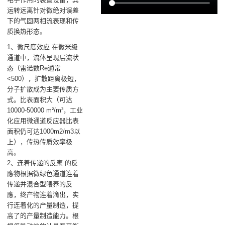
运转远离针对微绝对误差
下的气固两相流表现和传
质换热形态。
1、微尺度效应 在微米级
通道中，流体呈现层流状
态（雷诺数Re通常
<500），扩散距离极短，
分子扩散成为主要传质方
式。比表面积大（可达
10000-50000 m²/m³，工业
化应用微通道反应器比表
面积仍可达1000m2/m3以
上），传热传质效率极
高。
2、连着传递的反應 的反
應物根据微绿色通道连着
传递并混合型喂养的反
應，终产物连着滴出，实
行连着化的产量制造，提
高了的产量制造能力。根