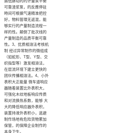
据低脉动的的计量泵平衡
可靠渣浆泵，的反應停驻
時间可根据气速精准把控
好，物料管理无返混，能
够实行的产量制造流程一
样的性。颠倒了批次线的
产量制造的品质平衡可靠
性。3、优质相溶法考核机
制 经过异常制作的微组成
（如蛇形、T型、Y型、交
织指型等）激发相溶法，
在层流环境下建立更快的
团伙传播相溶法。4、小外
表积大正能量 微车道响应
器随着装置比外表积大，
可强化木纹地板响应传质
和对流换热系数，能够 大
大的降低响应器外表积，
装置持液外表积小，逃避
制作场地有危险货物累加
保管，的保障企业制作的
本身卫生。