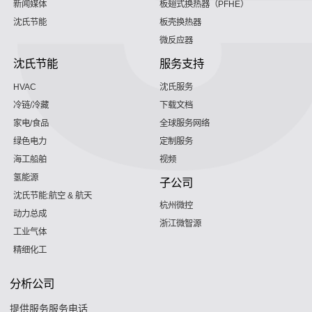
新闻媒体
板翅式换热器（PFHE）
沈氏节能
板壳换热器
微反应器
沈氏节能
服务支持
HVAC
沈氏服务
冷链/冷藏
下载文档
家电/食品
全球服务网络
绿色电力
定制服务
海工船舶
视频
氢能源
子公司
沈氏节能:航空 & 航天
杭州微控
动力总成
浙江微智源
工业气体
精细化工
分析公司
提供服务服务电话